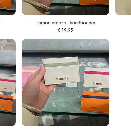
r
Lemon breeze - kaarthouder
Prijs
€ 19,95