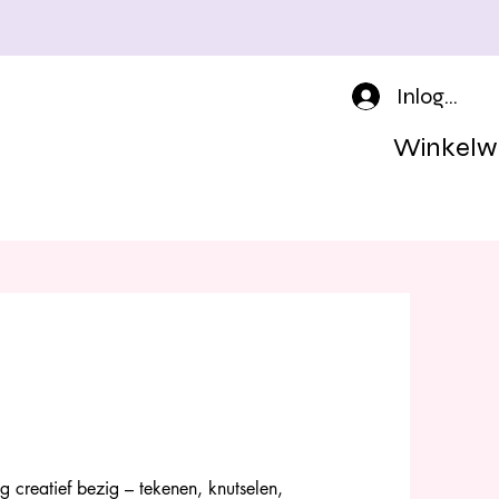
Inloggen
Winkelw
g creatief bezig – tekenen, knutselen,