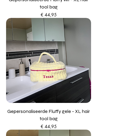
tool bag
Prijs
€ 44,95
Gepersonaliseerde Fluffy gele - XL hair
tool bag
Prijs
€ 44,95