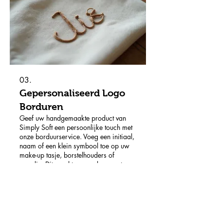
03.
Gepersonaliseerd Logo
Borduren
Geef uw handgemaakte product van
Simply Soft een persoonlijke touch met
onze borduurservice. Voeg een initiaal,
naam of een klein symbool toe op uw
make-up tasje, borstelhouders of
mandje. Dit maakt uw aankoop extra
speciaal en een perfect persoonlijk
Meer weergeven
cadeau.