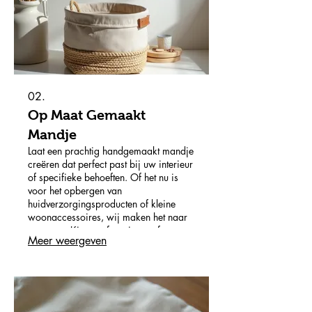
02.
Op Maat Gemaakt
Mandje
Laat een prachtig handgemaakt mandje
creëren dat perfect past bij uw interieur
of specifieke behoeften. Of het nu is
voor het opbergen van
huidverzorgingsproducten of kleine
woonaccessoires, wij maken het naar
uw wens. Kies uw favoriete stof en
Meer weergeven
afmetingen voor een uniek stuk.