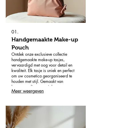
01.
Handgemaakte Make-up
Pouch
Ontdek onze exclusieve collectie
handgemaakte make-up tasjes,
vervaardigd met oog voor detail en
kwaliteit. Elk tasje is uniek en perfect
om uw cosmetica georganiseerd te
houden met stijl. Gemaakt van
hoogwaardige materialen voor
Meer weergeven
duurzaamheid en een luxe uitstraling.