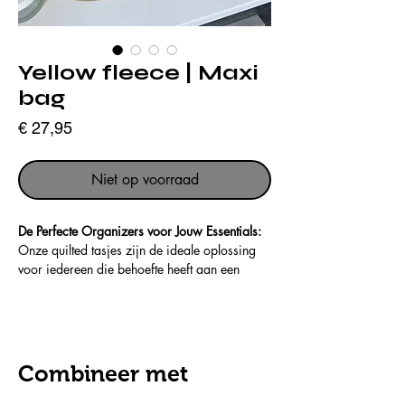
Yellow fleece | Maxi
bag
Prijs
€ 27,95
Niet op voorraad
De Perfecte Organizers voor Jouw Essentials:
Onze quilted tasjes zijn de ideale oplossing
voor iedereen die behoefte heeft aan een
praktische en stijlvolle manier om al je
essentials te organiseren. Deze veelzijdige
tasjes zijn perfect als toilettas, maar ook
uitstekend voor school, werk of dagelijks
gebruik.
Combineer met
Of je nu je makeup, haar essentials, skin care
producten of andere items wilt opbergen,