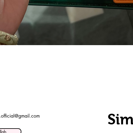
Snel overzicht
Sim
t.official@gmail.com
llab