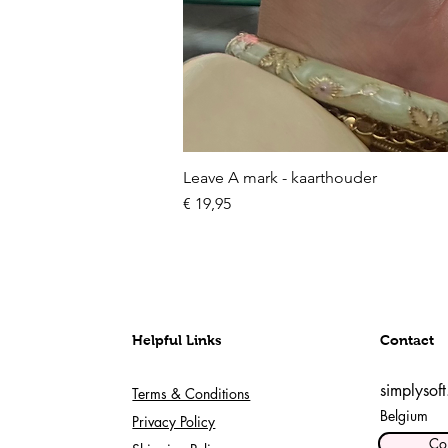
Leave A mark - kaarthouder
Prijs
€ 19,95
Helpful Links
Contact
simplysof
Terms & Conditions
Belgium
Privacy Policy
Co