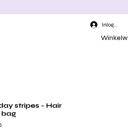
Inloggen
Winkelw
ay stripes - Hair
l bag
Prijs
5