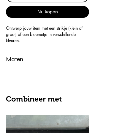
Nu kopen
Ontwerp jouw item met een strikje (klein of
groot) of een bloemetje in verschillende
kleuren.
Twijfel je over de juiste keuze? Stuur me gerust
een berichtje via Instagram, ik denk graag met
Maten
je mee.
12.7 cm x 12.7cm x 12.7 cm
Combineer met