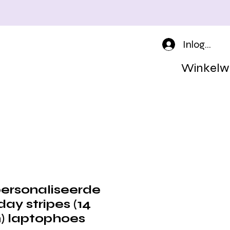
Inloggen
Winkelw
ersonaliseerde
ay stripes (14
h) laptophoes