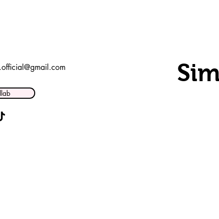
Sim
t.official@gmail.com
llab