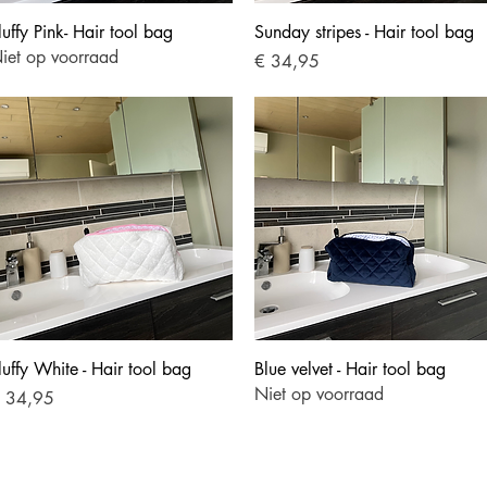
Snel overzicht
Snel overzicht
luffy Pink- Hair tool bag
Sunday stripes - Hair tool bag
iet op voorraad
Prijs
€ 34,95
Snel overzicht
Snel overzicht
luffy White - Hair tool bag
Blue velvet - Hair tool bag
Niet op voorraad
ijs
 34,95