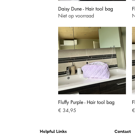
Snel overzicht
Daisy Dune - Hair tool bag
F
Niet op voorraad
N
Snel overzicht
Fluffy Purple - Hair tool bag
F
Prijs
Pr
€ 34,95
€
Helpful Links
Contact